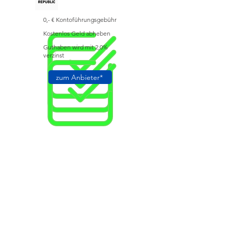
0,- € Kontoführungsgebühr
Kostenlos Geld abheben
Guthaben wird mit 2,0%
verzinst
zum Anbieter*